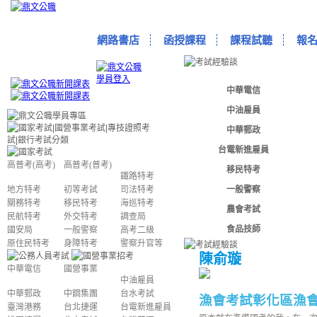
網路書店
函授課程
課程試聽
報
中華電信
中油雇員
中華郵政
台電新進雇員
高普考(高考)
高普考(普考)
移民特考
鐵路特考
地方特考
初等考試
司法特考
一般警察
關務特考
移民特考
海巡特考
農會考試
民航特考
外交特考
調查局
食品技師
國安局
一般警察
高考二級
原住民特考
身障特考
警察升官等
陳俞璇
中華電信
國營事業
中油雇員
中華郵政
中鋼集團
台水考試
漁會考試
彰化區漁會
臺灣港務
台北捷運
台電新進雇員