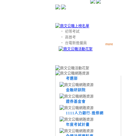
‧
初等考試
‧
高普考
‧
台電新進僱員
more
考選部
金融研訓院
證券基金會
1111人力銀行-進修網
年度考試計畫