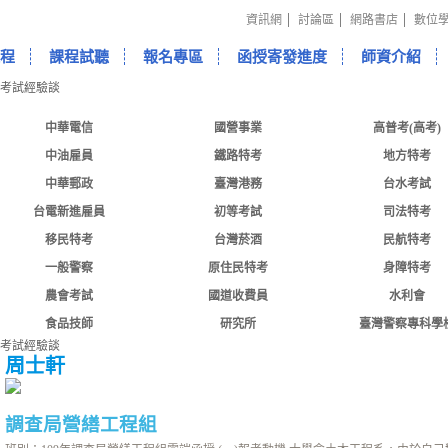
資訊網
討論區
網路書店
數位
程
課程試聽
報名專區
函授寄發進度
師資介紹
中華電信
國營事業
高普考(高考)
中油雇員
鐵路特考
地方特考
中華郵政
臺灣港務
台水考試
台電新進雇員
初等考試
司法特考
移民特考
台灣菸酒
民航特考
一般警察
原住民特考
身障特考
農會考試
國道收費員
水利會
食品技師
研究所
臺灣警察專科學
周士軒
調查局
營繕工程組