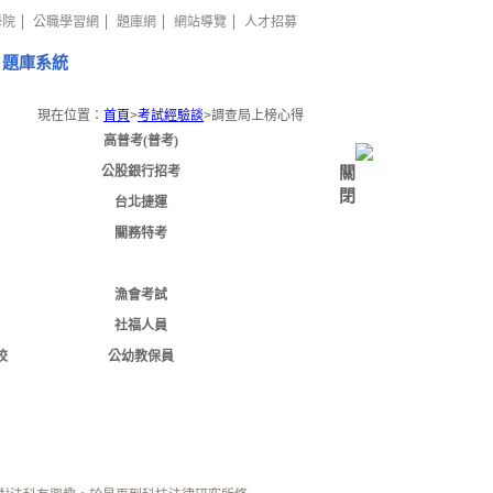
學院
公職學習網
題庫網
網站導覽
人才招募
題庫系統
現在位置：
首頁
>
考試經驗談
>
調查局上榜心得
高普考(普考)
關
公股銀行招考
閉
台北捷運
關務特考
調查局
漁會考試
社福人員
校
公幼教保員