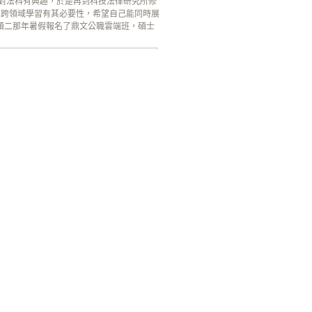
自己對法科有興趣，於是再到科技法律研究所修
，跨領域學習有其必要性，希望自己能同時展
升碩二那年暑假報名了鼎文公職雲端班，碩士