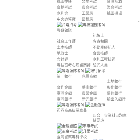
桃園捷運
北水考試
台灣菸酒
台糖考試
農會考試
漁會考試
水利會
工業局
桃園機場
中央造幣廠
國稅局
導遊領隊
記帳士
社會工作師
專責報關
土木技師
不動產經紀人
地政士
食品技師
會計師
水利工程技師
專技高考心理諮商師
驗光人員
第一銀行
兆豐商銀
土地銀行
合作金庫
華南銀行
彰化銀行
臺灣企銀
農業金庫
陽信銀行
臺灣銀行
新光銀行
輸出入銀行
證券商高級業務員
四合一專業科目題庫
精要班
臺灣警察專科學校