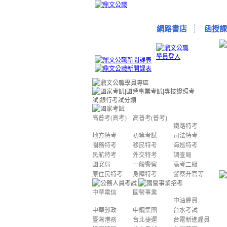
網路書店
函授課
高普考(高考)
高普考(普考)
鐵路特考
地方特考
初等考試
司法特考
關務特考
移民特考
海巡特考
民航特考
外交特考
調查局
國安局
一般警察
高考二級
原住民特考
身障特考
警察升官等
中華電信
國營事業
中油雇員
中華郵政
中鋼集團
台水考試
臺灣港務
台北捷運
台電新進雇員