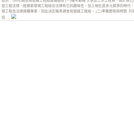
班別：109年調查局營繕工程組雲端函授 (一)報考動機 大學念土木工程系，由於
習工程法律，經摸索發現工程結合法律有它的趣味性，加上現在是多元競爭的時代
現工程及法律兩種專業，因此決定報考調查局營繕工程組。 (二)準備歷程與時間: 
班......