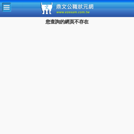
鼎文公
您查詢的網頁不存在