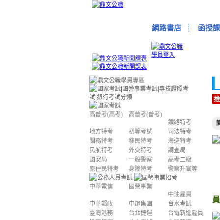
網路書店
函授課
推
高普考(高考)
高普考(普考)
鐵路特考
地方特考
初等考試
司法特考
關務特考
移民特考
海巡特考
民航特考
外交特考
調查局
國安局
一般警察
高考二級
原住民特考
身障特考
警察升官等
中華電信
國營事業
中油雇員
員
中華郵政
中鋼集團
台水考試
臺灣港務
台北捷運
台電新進雇員