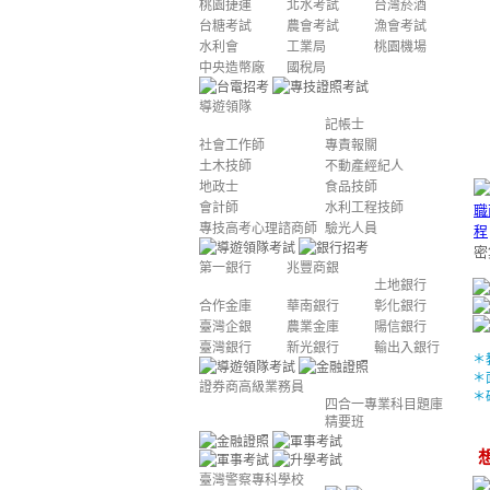
桃園捷運
北水考試
台灣菸酒
台糖考試
農會考試
漁會考試
水利會
工業局
桃園機場
中央造幣廠
國稅局
導遊領隊
記帳士
社會工作師
專責報關
土木技師
不動產經紀人
地政士
食品技師
會計師
水利工程技師
專技高考心理諮商師
驗光人員
密
第一銀行
兆豐商銀
土地銀行
合作金庫
華南銀行
彰化銀行
臺灣企銀
農業金庫
陽信銀行
臺灣銀行
新光銀行
輸出入銀行
＊
＊
證券商高級業務員
＊
四合一專業科目題庫
精要班
臺灣警察專科學校