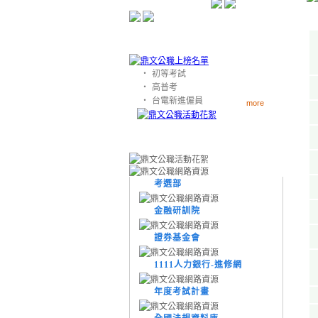
‧
初等考試
‧
高普考
‧
台電新進僱員
more
考選部
金融研訓院
證券基金會
1111人力銀行-進修網
年度考試計畫