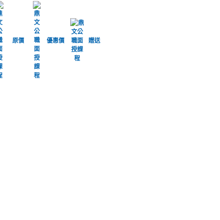
原價
優惠價
贈送