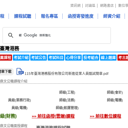
資訊網
討論區
網路書店
數位
程
課程試聽
報名專區
函授寄發進度
師資介紹
臺灣港務
薦課程
考試介紹
考試公告
考試科目
心得分享
投考組合
線上題庫
考古
簡章下載
115年臺灣港務股份有限公司新進從業人員甄試簡章.pdf
員級(財務)
師級(工程)
師級(會計)
員級(業務行政)
師級(法務)
師級(電機)
員級(電機)
師級(航運管理)
級(財務)
»» 前往函授(雲端)課程
»» 前往數位課程
臺灣港務課程試聽