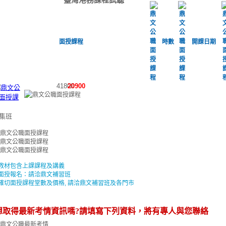
面授課程
時數
開課日期
41800
20900
集班
教材包含上課課程及講義
面授報名：請洽鼎文補習班
確切面授課程堂數及價格, 請洽鼎文補習班及各門市
想取得最新考情資訊嗎?請填寫下列資料，將有專人與您聯絡