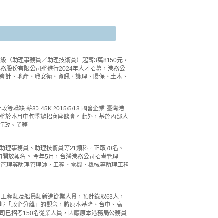
級（助理事務員／助理技術員）起薪3萬8150元，
港務股份有限公司將進行2024年人才招募，港務公
會計、地產、職安衛、資訊、護理、環保、土木、
職缺 薪30-45K 2015/5/13 國營企業-臺灣港
將於本月中旬舉辦招商座談會。此外，基於內部人
、業務...
助理事務員、助理技術員等21類科，正取70名、
旬開放報名。 今年5月，台灣港務公司招考管理
運管理等助理管理師，工程、電機、機械等助理工程
工程類及船員類新進從業人員，預計錄取63人，
港埠「政企分離」的觀念，將原本基隆、台中、高
司已招考150名從業人員，因應原本港務局公務員