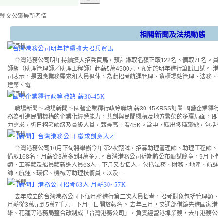
相關新聞及法規動態
台灣港務公司明年持續擴大招兵買馬
台灣港務公司明年持續擴大招兵買馬，預計錄取名額正取122名、備取78名。員
師級（助理管理師／助理工程師）起薪5萬4500元，預定於明年進行筆試口試。 
司表示，是因應業務需求和人員退休，為此招考航運管理、貨櫃場站管理、法務、
建築、電...
國營企業釋行政等職缺 薪30-45K
職場新聞 > 職場新聞 > 國營企業釋行政等職缺 薪30-45KRSS訂閱 國營企業釋行政等
務為引進民間機構的企業化經營能力，共創與民間機構及地方繁榮的多贏局面，即
力需求，近日招考師級及員級人員，薪最高上看45K。當中，釋出多種職缺，包括行政
【新聞】台灣港務公司 徵求創意人才
台灣港務公司10月下旬將舉辦今年第2次甄試，招募助理管理師、助理工程師、
備取168名，月薪從3萬多到4萬多元。台灣港務公司近期將公布甄試簡章，9月下
類、工程類及船員類新進人員63人，下月又要招人，包括法務、財務、地產、航
師，航運、環保、機械等助理技術員，以及...
【新聞】港務公司招考63人 月薪30~57K
去年成立的台灣港務公司下個月將進行第二次人員招考，招考對象包括管理類、
月薪從3萬元到5萬7千元，下月一日開放報名。 去年三月，交通部借鏡先進國家
雄、花蓮等港務局整合改制成「台灣港務公司」，負責經營港埠業務，去年港務公