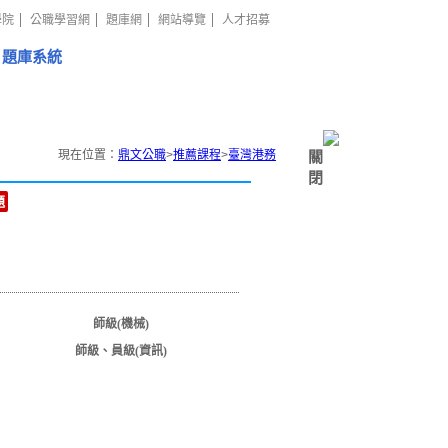
學院
公職學習網
題庫網
網站導覽
人才招募
題庫系統
現在位置：
鼎文公職
>
推薦課程
>
臺灣港務
關
閉
題
師級(機械)
師級、員級(資訊)