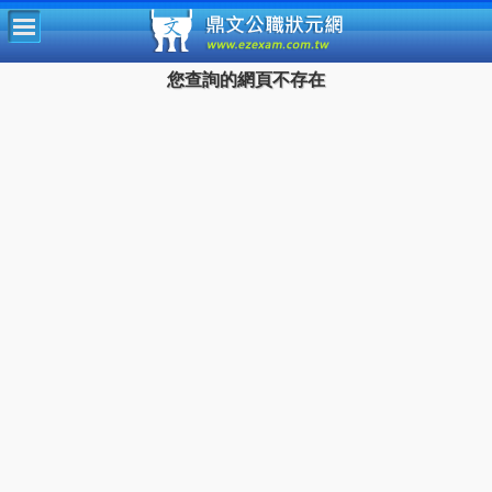
鼎文公
您查詢的網頁不存在