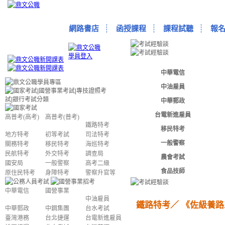
網路書店
函授課程
課程試聽
報
中華電信
中油雇員
中華郵政
台電新進雇員
高普考(高考)
高普考(普考)
鐵路特考
移民特考
地方特考
初等考試
司法特考
一般警察
關務特考
移民特考
海巡特考
民航特考
外交特考
調查局
農會考試
國安局
一般警察
高考二級
食品技師
原住民特考
身障特考
警察升官等
中華電信
國營事業
中油雇員
鐵路特考／
《
佐級養路
中華郵政
中鋼集團
台水考試
臺灣港務
台北捷運
台電新進雇員