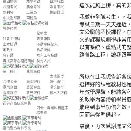
桃園捷運
北水考試
台灣菸酒
這次能夠上榜，真的
台糖考試
農會考試
漁會考試
水利會
工業局
桃園機場
我並非全職考生，，
中央造幣廠
國稅局
考試日期一天天逼近
導遊領隊
文公職的函授課程，
記帳士
文的課程規劃得非常
社會工作師
專責報關
土木技師
不動產經紀人
以有系統、重點式的
地政士
食品技師
路養路工程」讓我跟
會計師
水利工程技師
專技高考心理諮商師
驗光人員
第一銀行
兆豐商銀
所以在此我想告訴各
土地銀行
合作金庫
華南銀行
彰化銀行
選擇好的課程教材也
臺灣企銀
農業金庫
陽信銀行
年教學經驗，能將各
臺灣銀行
新光銀行
輸出入銀行
的教學內容帶領學員
證券商高級業務員
能達到事半功倍之效
四合一專業科目題庫
精要班
因而無從準備起。
最後，再次感謝鼎文
臺灣警察專科學校