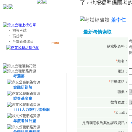
了，也祝福準備國考
蕭李仁
‧
初等考試
‧
高普考
‧
台電新進僱員
more
考選部
金融研訓院
證券基金會
1111人力銀行-進修網
年度考試計畫