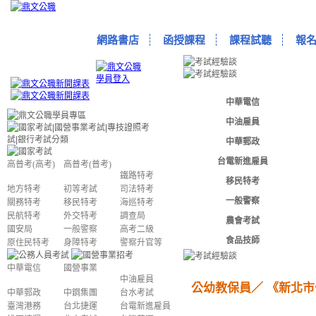
網路書店
函授課程
課程試聽
報
中華電信
中油雇員
中華郵政
台電新進雇員
高普考(高考)
高普考(普考)
鐵路特考
移民特考
地方特考
初等考試
司法特考
一般警察
關務特考
移民特考
海巡特考
民航特考
外交特考
調查局
農會考試
國安局
一般警察
高考二級
食品技師
原住民特考
身障特考
警察升官等
中華電信
國營事業
中油雇員
公幼教保員／
《
新北市
中華郵政
中鋼集團
台水考試
臺灣港務
台北捷運
台電新進雇員