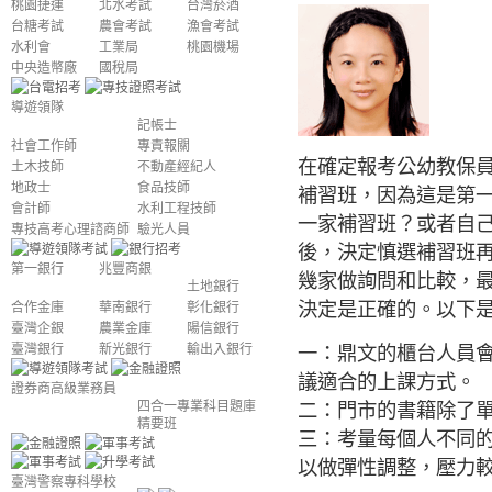
桃園捷運
北水考試
台灣菸酒
台糖考試
農會考試
漁會考試
水利會
工業局
桃園機場
中央造幣廠
國稅局
導遊領隊
記帳士
社會工作師
專責報關
在確定報考公幼教保
土木技師
不動產經紀人
地政士
食品技師
補習班，因為這是第
會計師
水利工程技師
一家補習班？或者自
專技高考心理諮商師
驗光人員
後，決定慎選補習班
第一銀行
兆豐商銀
幾家做詢問和比較，
土地銀行
決定是正確的。以下
合作金庫
華南銀行
彰化銀行
臺灣企銀
農業金庫
陽信銀行
一：鼎文的櫃台人員
臺灣銀行
新光銀行
輸出入銀行
議適合的上課方式。
證券商高級業務員
二：門市的書籍除了
四合一專業科目題庫
精要班
三：考量每個人不同
以做彈性調整，壓力
臺灣警察專科學校