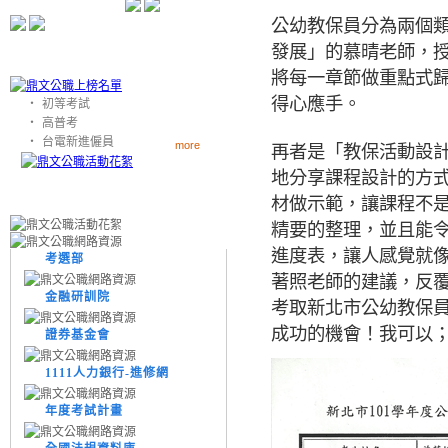
公幼教保員分為兩個
發展」的慕晴老師，
將每一章節做重點式
得心應手。
‧
初等考試
‧
高普考
‧
台電新進僱員
more
再者是「教保活動設
地分享課程設計的方
材做示範，讓課程不
精要的整理，並且能
進度表，讓人感覺就
考選部
著照老師的建議，反
金融研訓院
考取新北市公幼教保
成功的機會！我可以
證券基金會
1111人力銀行-進修網
年度考試計畫