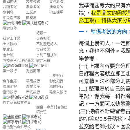
桃園捷運
北水考試
台灣菸酒
我準備國考大約只有六
台糖考試
農會考試
漁會考試
論)，
我是鼎文的函授學
水利會
工業局
桃園機場
中央造幣廠
國稅局
為正取)，特與大家分
導遊領隊
一、 準備考試的方向
記帳士
社會工作師
專責報關
每個上榜的人，一定
土木技師
不動產經紀人
地政士
食品技師
息，我也不例外。我
會計師
水利工程技師
學參考：
專技高考心理諮商師
驗光人員
(一) 上課內容要充分
第一銀行
兆豐商銀
日課程內容就立即回
土地銀行
可累積。法科部分則
合作金庫
華南銀行
彰化銀行
臺灣企銀
農業金庫
陽信銀行
(二) 整理屬於自己
臺灣銀行
新光銀行
輸出入銀行
筆記，像我每一科都
記，一方面可以快速
證券商高級業務員
四合一專業科目題庫
(三) 持續不斷練習
精要班
的初等以0.5分落榜
並交給老師批改。因
臺灣警察專科學校