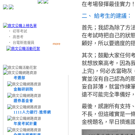
在考場發揮最佳實力
二、 給考生的建議：
首先；我認為除了方
‧
初等考試
在考試時把自己的狀
‧
高普考
顧好，所以要適度的
‧
台電新進僱員
more
其次；鼓勵大家任何
就想放棄高考，因為我
上完)，何必去當砲灰
實並沒有自己認為的
考選部
妄自菲薄，就當作練
金融研訓院
遠不可能完全準備好
證券基金會
最後，感謝所有支持
1111人力銀行-進修網
不長，但這確實是一
金榜題名，早日擠進
年度考試計畫