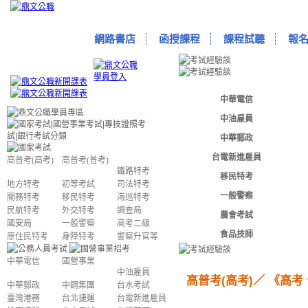
網路書店
函授課程
課程試聽
報
中華電信
中油雇員
中華郵政
台電新進雇員
高普考(高考)
高普考(普考)
鐵路特考
移民特考
地方特考
初等考試
司法特考
一般警察
關務特考
移民特考
海巡特考
民航特考
外交特考
調查局
農會考試
國安局
一般警察
高考二級
食品技師
原住民特考
身障特考
警察升官等
中華電信
國營事業
中油雇員
高普考(高考)／
《
高考
中華郵政
中鋼集團
台水考試
臺灣港務
台北捷運
台電新進雇員