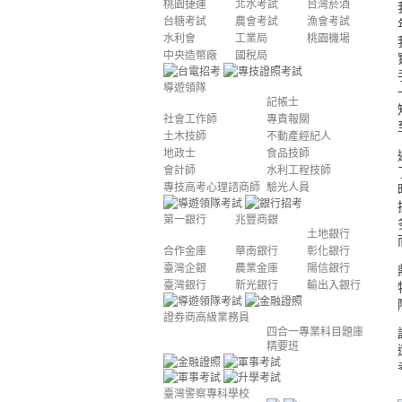
桃園捷運
北水考試
台灣菸酒
台糖考試
農會考試
漁會考試
水利會
工業局
桃園機場
中央造幣廠
國稅局
導遊領隊
記帳士
社會工作師
專責報關
土木技師
不動產經紀人
地政士
食品技師
會計師
水利工程技師
專技高考心理諮商師
驗光人員
第一銀行
兆豐商銀
土地銀行
合作金庫
華南銀行
彰化銀行
臺灣企銀
農業金庫
陽信銀行
臺灣銀行
新光銀行
輸出入銀行
證券商高級業務員
四合一專業科目題庫
精要班
臺灣警察專科學校