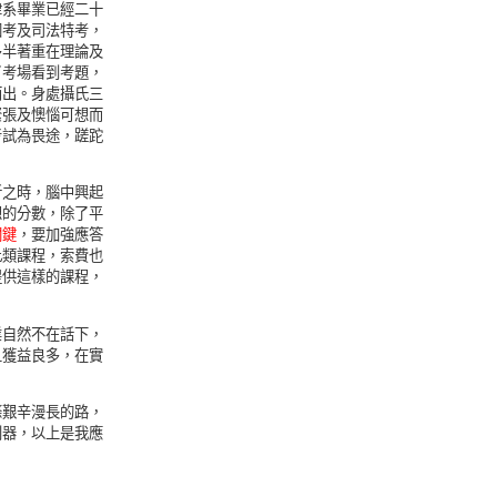
律系畢業已經二十
國考及司法特考，
多半著重在理論及
了考場看到考題，
而出。身處攝氏三
緊張及懊惱可想而
考試為畏途，蹉跎
折之時，腦中興起
想的分數，除了平
關鍵
，要加強應答
此類課程，索費也
提供這樣的課程，
業自然不在話下，
且獲益良多，在實
條艱辛漫長的路，
利器，以上是我應