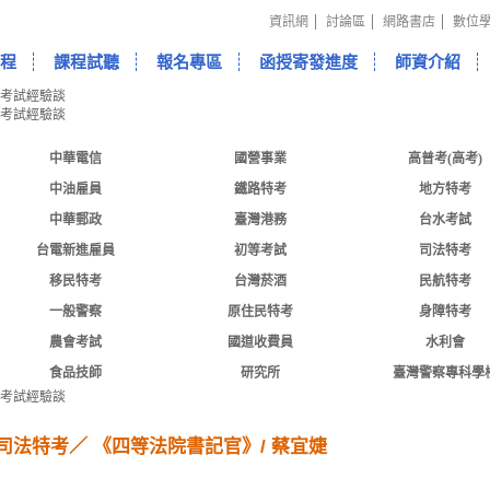
資訊網
討論區
網路書店
數位
程
課程試聽
報名專區
函授寄發進度
師資介紹
中華電信
國營事業
高普考(高考)
中油雇員
鐵路特考
地方特考
中華郵政
臺灣港務
台水考試
台電新進雇員
初等考試
司法特考
移民特考
台灣菸酒
民航特考
一般警察
原住民特考
身障特考
農會考試
國道收費員
水利會
食品技師
研究所
臺灣警察專科學
司法特考／
《
四等法院書記官
》/
蔡宜婕