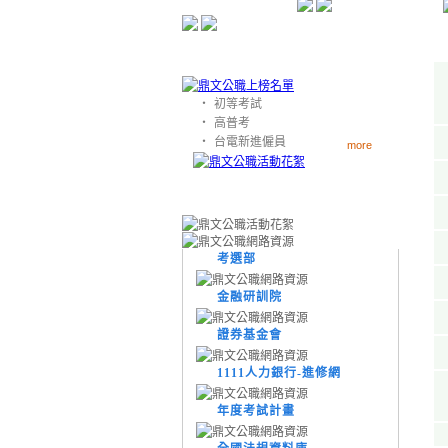
‧
初等考試
‧
高普考
‧
台電新進僱員
more
考選部
金融研訓院
證券基金會
1111人力銀行-進修網
年度考試計畫