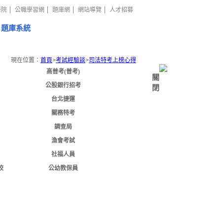
學院
公職學習網
題庫網
網站導覽
人才招募
題庫系統
現在位置：
首頁
>
考試經驗談
>
司法特考上榜心得
高普考(普考)
關
公股銀行招考
閉
台北捷運
關務特考
調查局
漁會考試
社福人員
校
公幼教保員