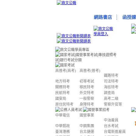
網路書店
函授課
高普考(高考)
高普考(普考)
鐵路特考
地方特考
初等考試
司法特考
關務特考
移民特考
海巡特考
民航特考
外交特考
調查局
國安局
一般警察
高考二級
原住民特考
身障特考
警察升官等
中華電信
國營事業
中油雇員
中華郵政
中鋼集團
台水考試
臺灣港務
台北捷運
台電新進雇員