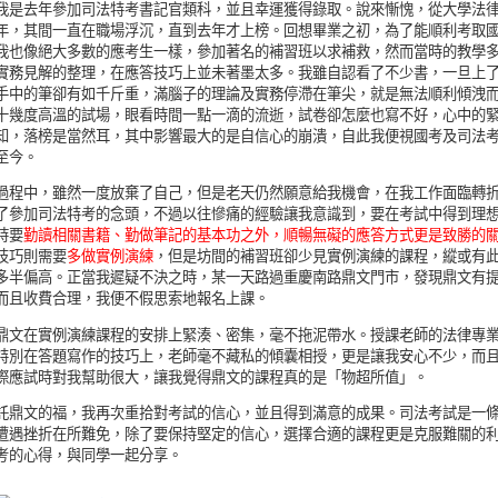
我是去年參加司法特考書記官類科，並且幸運獲得錄取。說來慚愧，從大學法
年，其間一直在職場浮沉，直到去年才上榜。回想畢業之初，為了能順利考取
我也像絕大多數的應考生一樣，參加著名的補習班以求補救，然而當時的教學
實務見解的整理，在應答技巧上並未著墨太多。我雖自認看了不少書，一旦上
手中的筆卻有如千斤重，滿腦子的理論及實務停滯在筆尖，就是無法順利傾洩
十幾度高溫的試場，眼看時間一點一滴的流逝，試卷卻怎麼也寫不好，心中的
知，落榜是當然耳，其中影響最大的是自信心的崩潰，自此我便視國考及司法
至今。
過程中，雖然一度放棄了自己，但是老天仍然願意給我機會，在我工作面臨轉
了參加司法特考的念頭，不過以往慘痛的經驗讓我意識到，要在考試中得到理
時要
勤讀相關書籍、勤做筆記的基本功之外，順暢無礙的應答方式更是致勝的
技巧則需要
多做實例演練
，但是坊間的補習班卻少見實例演練的課程，縱或有
多半偏高。正當我遲疑不決之時，某一天路過重慶南路鼎文門市，發現鼎文有
而且收費合理，我便不假思索地報名上課。
鼎文在實例演練課程的安排上緊湊、密集，毫不拖泥帶水。授課老師的法律專
特別在答題寫作的技巧上，老師毫不藏私的傾囊相授，更是讓我安心不少，而
際應試時對我幫助很大，讓我覺得鼎文的課程真的是「物超所值」。
託鼎文的福，我再次重拾對考試的信心，並且得到滿意的成果。司法考試是一
遭遇挫折在所難免，除了要保持堅定的信心，選擇合適的課程更是克服難關的
考的心得，與同學一起分享。