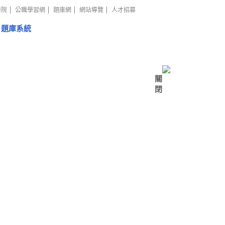
學院
公職學習網
題庫網
網站導覽
人才招募
題庫系統
關
閉