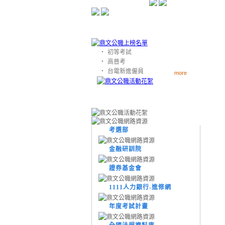
‧
初等考試
‧
高普考
‧
台電新進僱員
more
考選部
金融研訓院
證券基金會
1111人力銀行-進修網
年度考試計畫