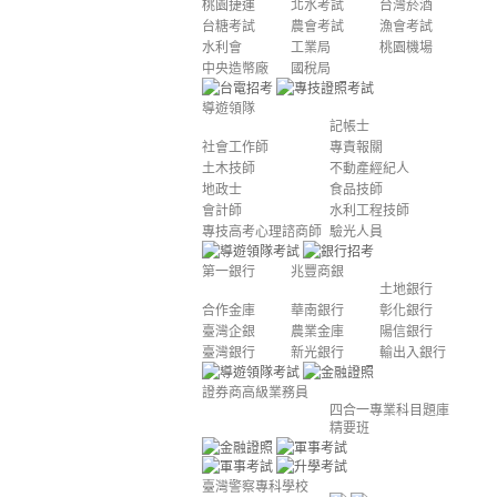
桃園捷運
北水考試
台灣菸酒
台糖考試
農會考試
漁會考試
水利會
工業局
桃園機場
中央造幣廠
國稅局
導遊領隊
記帳士
社會工作師
專責報關
土木技師
不動產經紀人
地政士
食品技師
會計師
水利工程技師
專技高考心理諮商師
驗光人員
第一銀行
兆豐商銀
土地銀行
合作金庫
華南銀行
彰化銀行
臺灣企銀
農業金庫
陽信銀行
臺灣銀行
新光銀行
輸出入銀行
證券商高級業務員
四合一專業科目題庫
精要班
臺灣警察專科學校