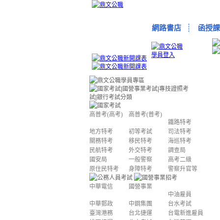
網路書店
函授課
高普考(高考)
高普考(普考)
鐵路特考
地方特考
初等考試
司法特考
關務特考
移民特考
海巡特考
民航特考
外交特考
調查局
國安局
一般警察
高考二級
原住民特考
身障特考
警察升官等
中華電信
國營事業
中油雇員
中華郵政
中鋼集團
台水考試
臺灣港務
台北捷運
台電新進雇員