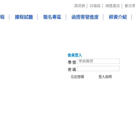
資訊網
討論區
網路書店
數位
程
課程試聽
報名專區
函授寄發進度
師資介紹
會員登入
學 號
密 碼
忘記密碼
登入說明