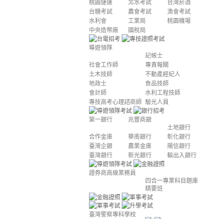
桃園捷運
北水考試
台灣菸酒
台糖考試
農會考試
漁會考試
水利會
工業局
桃園機場
中央造幣廠
國稅局
導遊領隊
記帳士
社會工作師
專責報關
土木技師
不動產經紀人
地政士
食品技師
會計師
水利工程技師
專技高考心理諮商師
驗光人員
第一銀行
兆豐商銀
土地銀行
合作金庫
華南銀行
彰化銀行
臺灣企銀
農業金庫
陽信銀行
臺灣銀行
新光銀行
輸出入銀行
證券商高級業務員
四合一專業科目題庫
精要班
臺灣警察專科學校