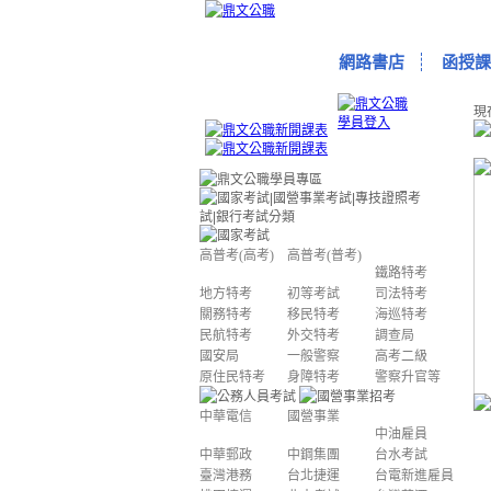
網路書店
函授課
現
高普考(高考)
高普考(普考)
鐵路特考
地方特考
初等考試
司法特考
關務特考
移民特考
海巡特考
民航特考
外交特考
調查局
國安局
一般警察
高考二級
原住民特考
身障特考
警察升官等
中華電信
國營事業
中油雇員
中華郵政
中鋼集團
台水考試
臺灣港務
台北捷運
台電新進雇員