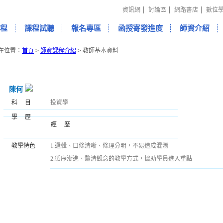
資訊網
討論區
網路書店
數位
程
課程試聽
報名專區
函授寄發進度
師資介紹
在位置：
首頁
>
師資課程介紹
>
教師基本資料
陳何
科目
投資學
學歷
經歷
教學特色
1.邏輯、口條清晰、條理分明，不易造成混淆
2.循序漸進、釐清觀念的教學方式，協助學員進入重點