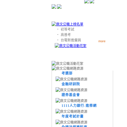
‧
初等考試
‧
高普考
‧
台電新進僱員
more
考選部
金融研訓院
證券基金會
1111人力銀行-進修網
年度考試計畫