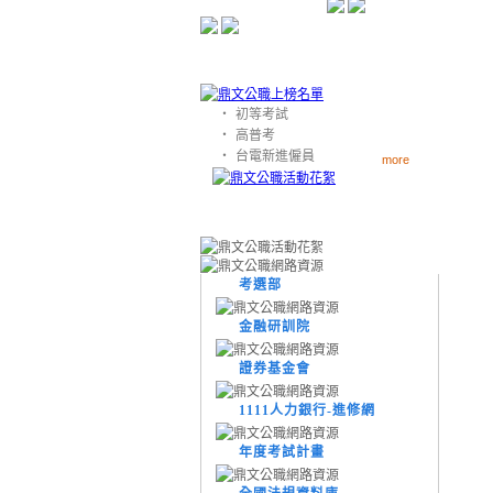
‧
初等考試
‧
高普考
‧
台電新進僱員
more
考選部
金融研訓院
證券基金會
1111人力銀行-進修網
年度考試計畫