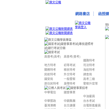
網路書店
函授課
現
高普考(高考)
高普考(普考)
鐵路特考
地方特考
初等考試
司法特考
關務特考
移民特考
海巡特考
民航特考
外交特考
調查局
國安局
一般警察
高考二級
原住民特考
身障特考
警察升官等
中華電信
國營事業
中油雇員
中華郵政
中鋼集團
台水考試
臺灣港務
台北捷運
台電新進雇員