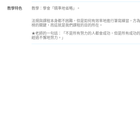
教學特色
教學：學會「精準地省略」。
法規與課程本身都不困難，但是如何有效率地進行筆寫練習，方
榜的關鍵，而這就是我們課程的目的所在。
★老師的一句話：「不是所有努力的人都會成功，但是所有成功
經過不懈地努力。」