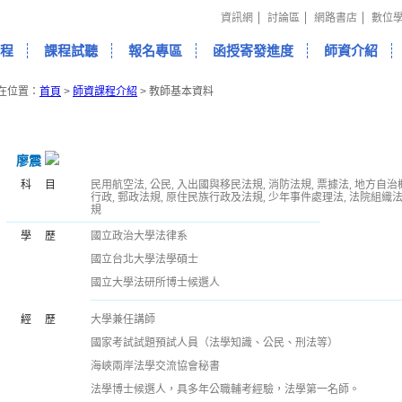
資訊網
討論區
網路書店
數位
程
課程試聽
報名專區
函授寄發進度
師資介紹
在位置：
首頁
>
師資課程介紹
>
教師基本資料
廖震
科目
民用航空法, 公民, 入出國與移民法規, 消防法規, 票據法, 地方自治
行政, 郵政法規, 原住民族行政及法規, 少年事件處理法, 法院組織法
規
學歷
國立政治大學法律系
國立台北大學法學碩士
國立大學法研所博士候選人
經歷
大學兼任講師
國家考試試題預試人員（法學知識、公民、刑法等）
海峽兩岸法學交流協會秘書
法學博士候選人，具多年公職輔考經驗，法學第一名師。