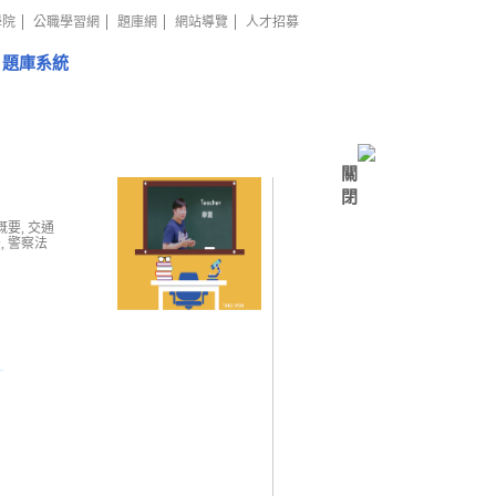
學院
公職學習網
題庫網
網站導覽
人才招募
題庫系統
關
閉
概要, 交通
, 警察法