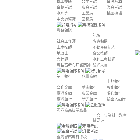
桃園捷運
北水考試
台灣菸酒
台糖考試
農會考試
漁會考試
水利會
工業局
桃園機場
中央造幣廠
國稅局
導遊領隊
記帳士
社會工作師
專責報關
土木技師
不動產經紀人
地政士
食品技師
會計師
水利工程技師
專技高考心理諮商師
驗光人員
第一銀行
兆豐商銀
土地銀行
合作金庫
華南銀行
彰化銀行
臺灣企銀
農業金庫
陽信銀行
臺灣銀行
新光銀行
輸出入銀行
證券商高級業務員
四合一專業科目題庫
精要班
臺灣警察專科學校