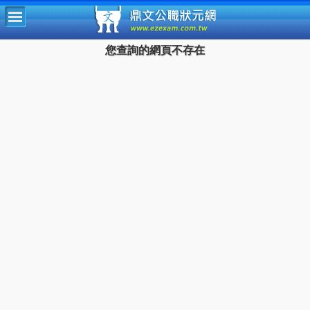
鼎文公
您查詢的網頁不存在