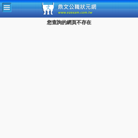
鼎文公
您查詢的網頁不存在