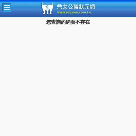
鼎文公
您查詢的網頁不存在