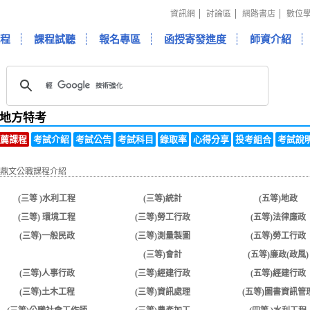
資訊網
討論區
網路書店
數位
程
課程試聽
報名專區
函授寄發進度
師資介紹
地方特考
薦課程
考試介紹
考試公告
考試科目
錄取率
心得分享
投考組合
考試說
(三等 )水利工程
(三等)統計
(五等)地政
(三等) 環境工程
(三等)勞工行政
(五等)法律廉政
(三等)一般民政
(三等)測量製圖
(五等)勞工行政
(三等)一般行政
(三等)會計
(五等)廉政(政風)
(三等)人事行政
(三等)經建行政
(五等)經建行政
(三等)土木工程
(三等)資訊處理
(五等)圖書資訊管