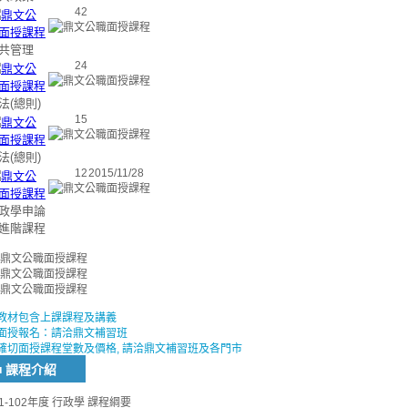
42
共管理
24
法(總則)
15
法(總則)
12
2015/11/28
政學申論
進階課程
教材包含上課課程及講義
面授報名：請洽鼎文補習班
確切面授課程堂數及價格, 請洽鼎文補習班及各門市
■ 課程介紹
01-102年度 行政學 課程綱要