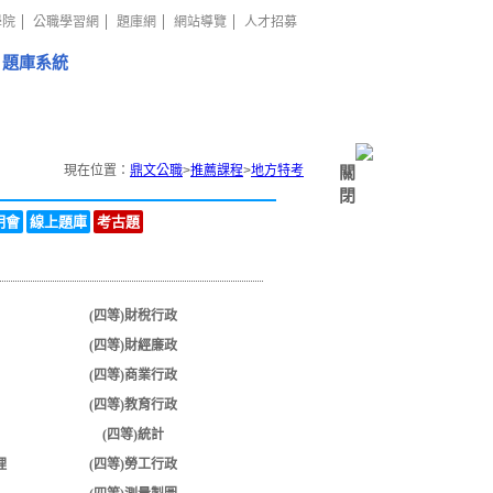
學院
公職學習網
題庫網
網站導覽
人才招募
題庫系統
現在位置：
鼎文公職
>
推薦課程
>
地方特考
關
閉
明會
線上題庫
考古題
(四等)財稅行政
(四等)財經廉政
(四等)商業行政
(四等)教育行政
(四等)統計
理
(四等)勞工行政