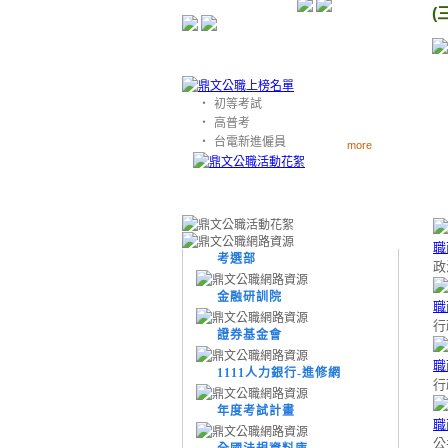
(
‧
初等考試
‧
高普考
‧
台電新進僱員
more
考選部
政
金融研訓院
行
證券基金會
1111人力銀行-進修網
行
年度考試計畫
公