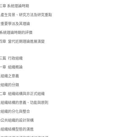
三章 系統理論時期
-1產生背景、研究方法及研究重點
-2重要學派及其理論
3系統理論時期的評價
四章 當代近期理論進展演變
三篇 行政組織
一章 組織概論
-1組織之意義
-2組織的分類
二章 組織結構與非正式組織
-1組織結構的意義、功能與原則
-2組織的分化與整合
-3公共組織的設計架構
-4組織結構型態的演進