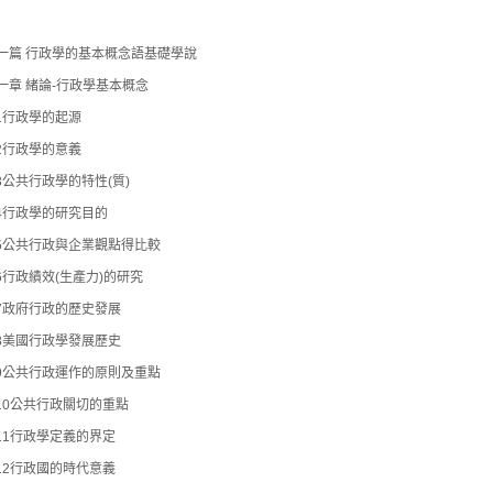
一篇 行政學的基本概念語基礎學說
一章 緒論-行政學基本概念
-1行政學的起源
-2行政學的意義
-3公共行政學的特性(質)
-4行政學的研究目的
-5公共行政與企業觀點得比較
-6行政績效(生產力)的研究
-7政府行政的歷史發展
-8美國行政學發展歷史
-9公共行政運作的原則及重點
-10公共行政關切的重點
-11行政學定義的界定
-12行政國的時代意義