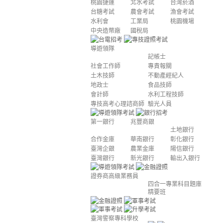
桃園捷運
北水考試
台灣菸酒
台糖考試
農會考試
漁會考試
水利會
工業局
桃園機場
中央造幣廠
國稅局
導遊領隊
記帳士
社會工作師
專責報關
土木技師
不動產經紀人
地政士
食品技師
會計師
水利工程技師
專技高考心理諮商師
驗光人員
第一銀行
兆豐商銀
土地銀行
合作金庫
華南銀行
彰化銀行
臺灣企銀
農業金庫
陽信銀行
臺灣銀行
新光銀行
輸出入銀行
證券商高級業務員
四合一專業科目題庫
精要班
臺灣警察專科學校