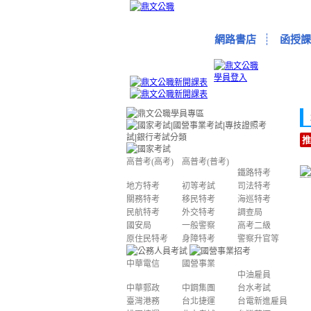
網路書店
函授課
推
高普考(高考)
高普考(普考)
鐵路特考
地方特考
初等考試
司法特考
關務特考
移民特考
海巡特考
民航特考
外交特考
調查局
國安局
一般警察
高考二級
原住民特考
身障特考
警察升官等
中華電信
國營事業
中油雇員
中華郵政
中鋼集團
台水考試
臺灣港務
台北捷運
台電新進雇員