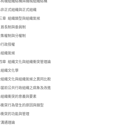
-5有機組織結構與機械組織結構
-6非正式組織與正式組織
三章 組織類型與組織氣候
-1首長制與委員制
-2集權制與分權制
-3行政授權
-4組織氣候
四章 組織文化與組織衝突管理論
-1組織文化學
-2組織文化與組織氣候之異同比較
-3當前公共行政組織之病象及改進
-4組織衝突的意義與要素
-5衝突行為發生的原因與類型
-6衝突的功能與管理
-7溝通理論