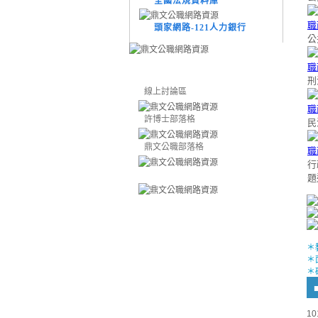
全國法規資料庫
頭家網路-121人力銀行
公
刑
線上討論區
許博士部落格
民
鼎文公職部落格
行
題
＊
＊
＊
1