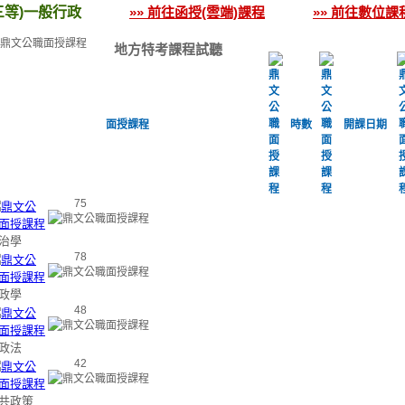
三等)一般行政
»» 前往函授(雲端)課程
»» 前往數位課
地方特考課程試聽
面授課程
時數
開課日期
75
治學
78
政學
48
政法
42
共政策