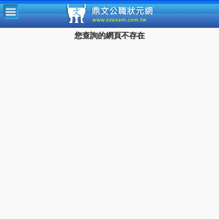
鼎文公
您查詢的網頁不存在