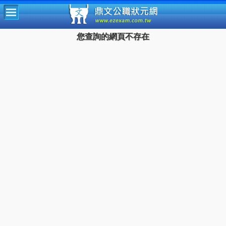
鼎文公
您查詢的網頁不存在