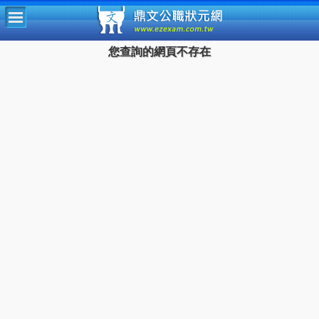
鼎文公
您查詢的網頁不存在