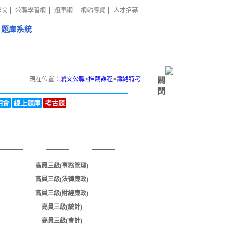
學院
公職學習網
題庫網
網站導覽
人才招募
題庫系統
現在位置：
鼎文公職
>
推薦課程
>
鐵路特考
關
閉
明會
線上題庫
考古題
高員三級(事務管理)
高員三級(法律廉政)
高員三級(財經廉政)
高員三級(統計)
高員三級(會計)