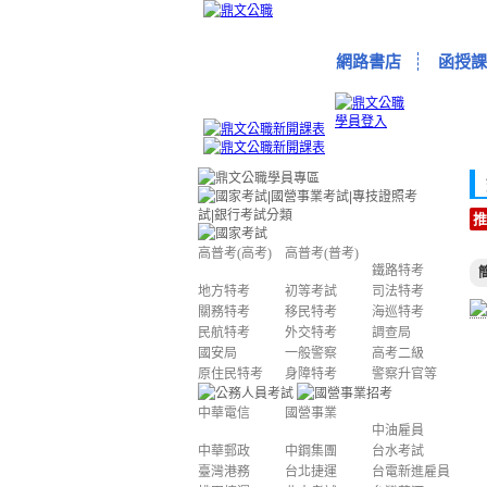
網路書店
函授課
推
高普考(高考)
高普考(普考)
鐵路特考
地方特考
初等考試
司法特考
關務特考
移民特考
海巡特考
民航特考
外交特考
調查局
國安局
一般警察
高考二級
原住民特考
身障特考
警察升官等
中華電信
國營事業
中油雇員
中華郵政
中鋼集團
台水考試
臺灣港務
台北捷運
台電新進雇員