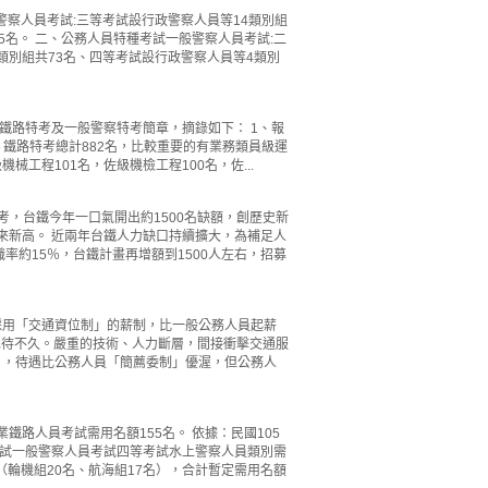
試警察人員考試:三等考試設行政警察人員等14類別組
95名。 二、公務人員特種考試一般警察人員考試:二
類別組共73名、四等考試設行政警察人員等4類別
，鐵路特考及一般警察特考簡章，摘錄如下： 1、報
： ►鐵路特考總計882名，比較重要的有業務類員級運
械工程101名，佐級機檢工程100名，佐...
，台鐵今年一口氣開出約1500名缺額，創歷史新
8年來新高。 近兩年台鐵人力缺口持續擴大，為補足人
率約15％，台鐵計畫再增額到1500人左右，招募
採用「交通資位制」的薪制，比一般公務人員起薪
也待不久。嚴重的技術、人力斷層，間接衝擊交通服
」，待遇比公務人員「簡薦委制」優渥，但公務人
鐵路人員考試需用名額155名。 依據：民國105
種考試一般警察人員考試四等考試水上警察人員類別需
（輪機組20名、航海組17名），合計暫定需用名額