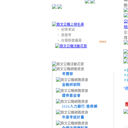
輸
‧
初等考試
企
‧
高普考
理
‧
台電新進僱員
more
＊
考選部
＊
＊
金融研訓院
*
證券基金會
1111人力銀行-進修網
年度考試計畫