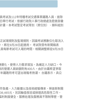
員考試及112年特種考試交通事業鐵路人員、退除
12日舉行考試，依據行政院人事行政總處及銓敘部彙
計畫，本考試暫定考試等別（資位別）、類科組別
，通過修正試場規則及監場規則，因國考試務數位化取消入
，將在9月28日起適用。 考試院發布新聞稿表
員每節考試可入場的時間，相關調整將從9月28日
捷運化，使得人力需求增加，為補足人力缺口，今
格的營運人員缺額則有400人。由於台鐵希望爭取
年鐵路特考可望出現報考熱潮。 台鐵表示，具公
工工作負擔、人力斷層以及技術經驗傳承、勞退新制需
約36,465元，另因輪值夜班或辦理具危險性工作，
資福利制度健全，服務佐理及服務員不限制學歷，營