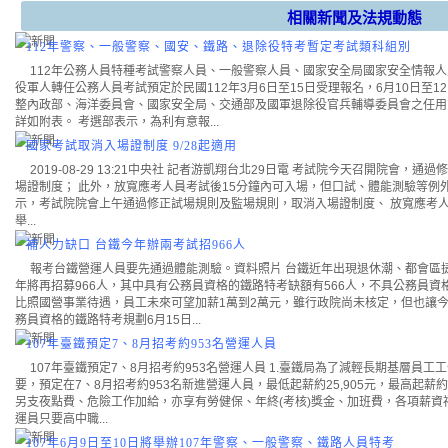
相關新聞及法規動態
112年警察、一般警察、國安、鐵路、退除役特考暫定考試類科組別
112年公務人員特種考試警察人員、一般警察人員、國家安全局國家安全情報人
役軍人轉任公務人員考試預定於民國112年3月6日至15日受理報名，6月10日至
整內政部、海洋委員會、國家安全局、交通部及國軍退除役官兵輔導委員會之任用
詳如附表。 考選部表示，為利有意報...
國家考試取消入場證制度 9/28起適用
2019-08-29 13:21中央社 記者游凱翔台北29日電 考試院今天召開院會
場證制度； 此外，放寬應考人員考試後15分鐘內可入場，但口試、體能測驗等例外
示，考試院院會上午通過修正試場規則及監場規則，取消入場證制度、 放寬應考人
舉...
補人力缺口 台鐵今年辦兩考試招966人
報考台鐵營運人員要先通過體能測驗。資料照片 台鐵近年出現退休潮、都會區
年將再招募966人，其中具有公務員資格的鐵路特考缺額有566人，不具公務員資
比照國營事業待遇，員工未來可望加薪1萬到2萬元，雖行政院尚未核定，但也讓今
務員資格的鐵路特考規劃6月15日...
107年臺鐵預定7、8月招考約953名營運人員
107年臺鐵預定7、8月招考約953名營運人員 1.臺鐵局為了減輕長期基層員
要，預定在7、8月招考約953名新進營運人員，最低起薪約25,905元，最高起薪
另支夜點費、危險工作加給，亦享有勞健保、年終(考核)獎金、加班費，各項薪
運員只要高中職...
107年6月9日至10日將舉辦107年警察、一般警察、鐵路人員特考