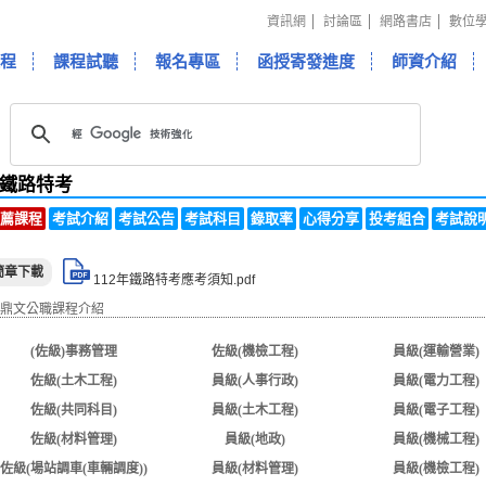
資訊網
討論區
網路書店
數位
程
課程試聽
報名專區
函授寄發進度
師資介紹
鐵路特考
薦課程
考試介紹
考試公告
考試科目
錄取率
心得分享
投考組合
考試說
簡章下載
112年鐵路特考應考須知.pdf
(佐級)事務管理
佐級(機檢工程)
員級(運輸營業)
佐級(土木工程)
員級(人事行政)
員級(電力工程)
佐級(共同科目)
員級(土木工程)
員級(電子工程)
佐級(材料管理)
員級(地政)
員級(機械工程)
佐級(場站調車(車輛調度))
員級(材料管理)
員級(機檢工程)