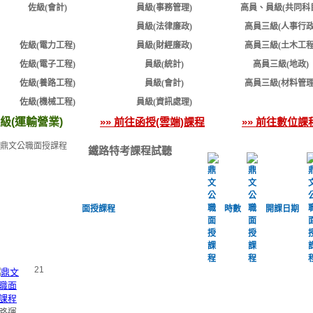
佐級(會計)
員級(事務管理)
高員、員級(共同科
佐級(運輸營業)
員級(法律廉政)
高員三級(人事行政
佐級(電力工程)
員級(財經廉政)
高員三級(土木工程
佐級(電子工程)
員級(統計)
高員三級(地政)
佐級(養路工程)
員級(會計)
高員三級(材料管理
佐級(機械工程)
員級(資訊處理)
級(運輸營業)
»» 前往函授(雲端)課程
»» 前往數位課
鐵路特考課程試聽
面授課程
時數
開課日期
21
路運