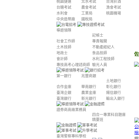
桃園捷運
北水考試
台灣菸酒
台糖考試
農會考試
漁會考試
水利會
工業局
桃園機場
中央造幣廠
國稅局
導遊領隊
記帳士
社會工作師
專責報關
土木技師
不動產經紀人
地政士
食品技師
佐
會計師
水利工程技師
專技高考心理諮商師
驗光人員
第一銀行
兆豐商銀
土地銀行
合作金庫
華南銀行
彰化銀行
臺灣企銀
農業金庫
陽信銀行
臺灣銀行
新光銀行
輸出入銀行
證券商高級業務員
四合一專業科目題庫
精要班
臺灣警察專科學校
鐵