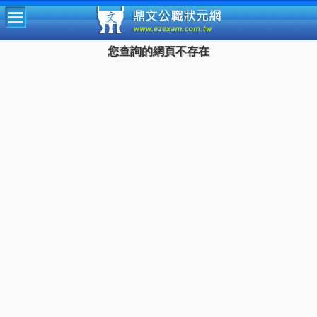
鼎文公
您查詢的網頁不存在