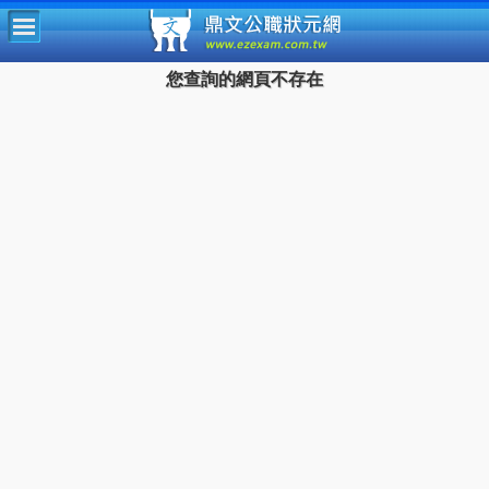
鼎文公
您查詢的網頁不存在