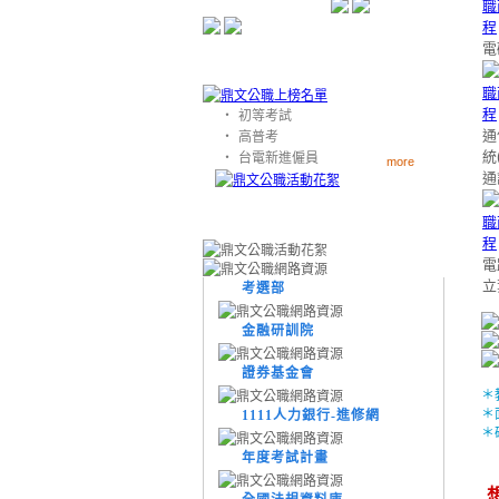
電
‧
初等考試
通
‧
高普考
統
‧
台電新進僱員
more
通
電
立
考選部
金融研訓院
證券基金會
＊
＊
1111人力銀行-進修網
＊
年度考試計畫