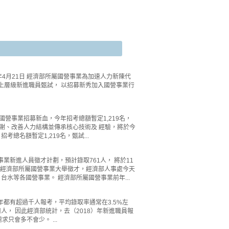
2年4月21日 經濟部所屬國營事業為加速人力新陳代
上層級新進職員甄試， 以招募新秀加入國營事業行
電等國營事業招募新血，今年招考總額暫定1,219名，
陳代謝、改善人力結構並傳承核心技術及 經驗，將於今
總名額暫定1,219名，甄試...
業新進人員徵才計劃，預計錄取761人， 將於11
響，經濟部所屬國營事業大舉徵才，經濟部人事處今天
台水等各國營事業。 經濟部所屬國營事業前年...
糖、水」每年都有超過千人報考，平均錄取率通常在3.5%左
， 因此經濟部統計，去（2018）年新進職員報
求只會多不會少。 ...