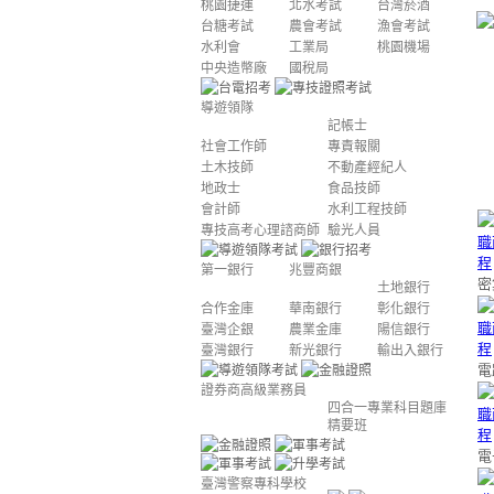
桃園捷運
北水考試
台灣菸酒
台糖考試
農會考試
漁會考試
水利會
工業局
桃園機場
中央造幣廠
國稅局
導遊領隊
記帳士
社會工作師
專責報關
土木技師
不動產經紀人
地政士
食品技師
會計師
水利工程技師
專技高考心理諮商師
驗光人員
第一銀行
兆豐商銀
密
土地銀行
合作金庫
華南銀行
彰化銀行
臺灣企銀
農業金庫
陽信銀行
臺灣銀行
新光銀行
輸出入銀行
電
證券商高級業務員
四合一專業科目題庫
精要班
電
臺灣警察專科學校