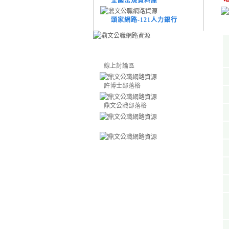
全國法規資料庫
頭家網路-121人力銀行
線上討論區
許博士部落格
鼎文公職部落格