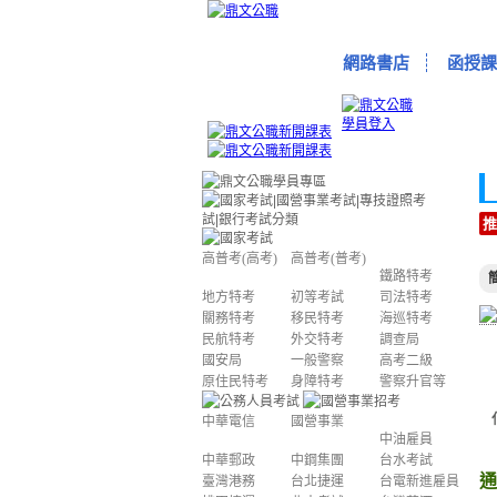
網路書店
函授課
推
高普考(高考)
高普考(普考)
鐵路特考
地方特考
初等考試
司法特考
關務特考
移民特考
海巡特考
民航特考
外交特考
調查局
國安局
一般警察
高考二級
原住民特考
身障特考
警察升官等
中華電信
國營事業
中油雇員
中華郵政
中鋼集團
台水考試
通
臺灣港務
台北捷運
台電新進雇員