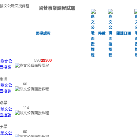
國營事業課程試聽
面授課程
時數
開課日期
59800
29900
集班
60
路學
114
子學
60