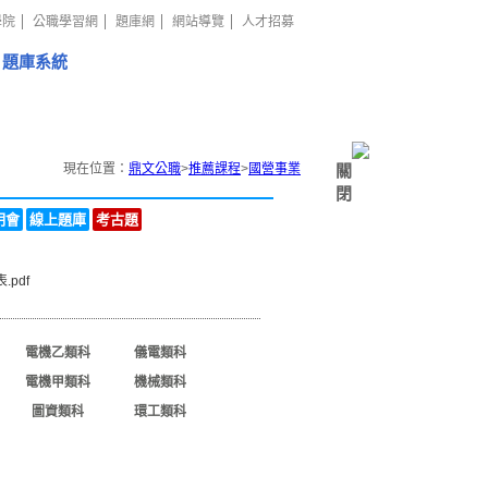
學院
公職學習網
題庫網
網站導覽
人才招募
題庫系統
現在位置：
鼎文公職
>
推薦課程
>
國營事業
關
閉
明會
線上題庫
考古題
pdf
電機乙類科
儀電類科
電機甲類科
機械類科
圖資類科
環工類科