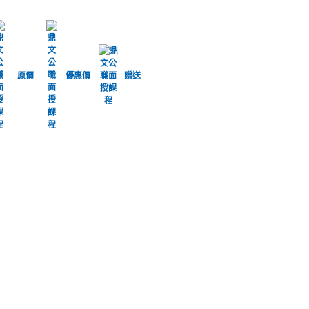
原價
優惠價
贈送