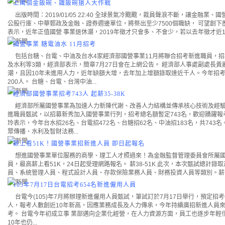
上萬個金飯碗、鐵飯碗搶人大作戰
出版時間：2019/01/05 22:40 全球景氣冷颼颼，裁員聲浪不斷，讓金融業
公股行庫、中華郵政及金融、證券週邊單位，將祭出至少7500個職缺， 可望創
表示，近年正值國營 事業退休潮，2019年徵才只會多、不會少，若以去年徵才近1400
國營事業 糖電油水 11月招考
包括台糖、台電、中油及台水4家經濟部國營事業11月將聯合招考新進職員，招
及水利等3類，經濟部表示，簡章7月27日會在上網公告。 經濟部人事處副處長
潮，且因10年未進用人力，近年缺額大增，去年加上增額錄取達近千人。今年招考
200人。 台糖、台電、台灣中油...
經濟部國營事業招考743人 起薪35-38K
經濟部所屬國營事業為加速人力新陳代謝、改善人力結構並傳承核心技術及經驗
進職員甄試，以招募新秀加入國營事業行列，招考總名額暫定743名，歡迎踴躍報考
玲表示，今年台水招26名、台電招472名、台糖招62名、中油招183名，共74
眾傳播、水利及智財法務...
薪上看51K！國營事業招新進人員 即日起報名
想進國營事業單位服務的商學、理工人才照過來！為金融監督管理委員會所屬國
員，最高薪上看51K，24日起受理網路報名。 薪38-51K 此次，本次甄試總計
員、系統管理人員、程式設計人員、存款保險業務人員、財務投資人員等類別。薪38,315
105年7月17日台電招考654名新進僱用人員
台電今(105)年7月將辦理新進僱用人員甄試，筆試訂於7月17日舉行，預定招考65
人，報考人數創近10年新高，因應業務成長及人力傳承，今年持續廣招新進人員
考。 台電今年初成立事 業部邁向企業化經營，在人力資源方面，員工也逐步年輕化
10年也仍...