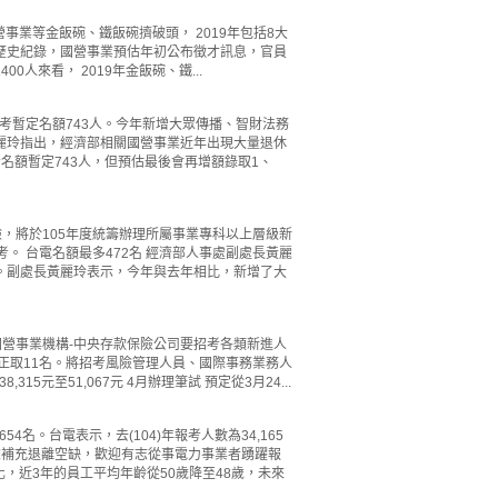
、國營事業等金飯碗、鐵飯碗擠破頭， 2019年包括8大
下歷史紀錄，國營事業預估年初公布徵才訊息，官員
人來看， 2019年金飯碗、鐵...
考暫定名額743人。今年新增大眾傳播、智財法務
黃麗玲指出，經濟部相關國營事業近年出現大量退休
名額暫定743人，但預估最後會再增額錄取1、
，將於105年度統籌辦理所屬事業專科以上層級新
。 台電名額最多472名 經濟部人事處副處長黃麗
3名。副處長黃麗玲表示，今年與去年相比，新增了大
營事業機構-中央存款保險公司要招考各類新進人
錄取正取11名。將招考風險管理人員、國際事務業務人
元至51,067元 4月辦理筆試 預定從3月24...
4名。台電表示，去(104)年報考人數為34,165
來補充退離空缺，歡迎有志從事電力事業者踴躍報
，近3年的員工平均年齡從50歲降至48歲，未來