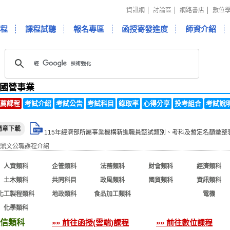
資訊網
討論區
網路書店
數位
程
課程試聽
報名專區
函授寄發進度
師資介紹
國營事業
薦課程
考試介紹
考試公告
考試科目
錄取率
心得分享
投考組合
考試說
簡章下載
115年經濟部所屬事業機構新進職員甄試類別、考科及暫定名額彙整表.
人資類科
企管類科
法務類科
財會類科
經濟類科
土木類科
共同科目
政風類科
國貿類科
資訊類科
化工製程類科
地政類科
食品加工類科
通信類科
電機
化學類科
信類科
»» 前往函授(雲端)課程
»» 前往數位課程