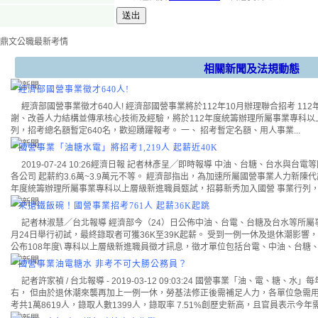
相關新聞及法規動態
經濟部國營事業徵才640人!
經濟部國營事業徵才640人! 經濟部國營事業將於112年10月辦理聯合招考 11
謝、改善人力結構並傳承核心技術及經驗，將於112年度統籌辦理所屬事業專科以
列，招考總名額暫定640名，歡迎踴躍報考。 一、 招考暫定名額、用人事業...
國營事業「油糖水電」將招考1,219人 起薪近40K
2019-07-24 10:26經濟日報 記者林彥呈╱即時報導 中油、台糖、台水與台
各公司 起薪約3.6萬~3.9萬元不等。 經濟部指出，為加速所屬國營事業人力新
年度統籌辦理所屬事業專科以上層級新進職員甄試，招募新秀加入國營 事業行列，招考
來搶鐵飯碗！國營事業招考761人 起薪36K起跳
記者林淑慧／台北報導 經濟部今（24）日公佈中油、台電、台糖及台水等所屬事
月24日舉行初試，最終錄取者可獲36K至39K起薪。 受到一例一休及退休潮影
公布108年度\ 專科以上層級新進職員徵才訊息，徵才單位包括台電、中油、台糖、
國營事業油電糖水 非考不可大勝公務員？
記者許家禎 / 台北報導 - 2019-03-12 09:03:24 國營事業「油、電、
右， 但由於退休潮來襲再加上一例一休，勞基法修正後需補足人力，各單位急需用人
考共1萬8619人，錄取人數1399人，錄取率 7.51%創歷史新高，且官員表示今年需