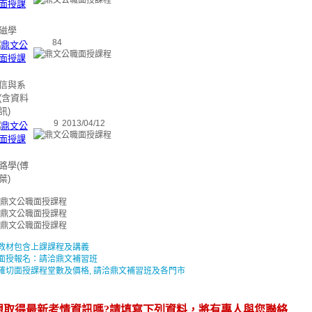
磁學
84
信與系
(含資料
訊)
9
2013/04/12
路學(傅
葉)
教材包含上課課程及講義
面授報名：請洽鼎文補習班
確切面授課程堂數及價格, 請洽鼎文補習班及各門市
想取得最新考情資訊嗎?請填寫下列資料，將有專人與您聯絡