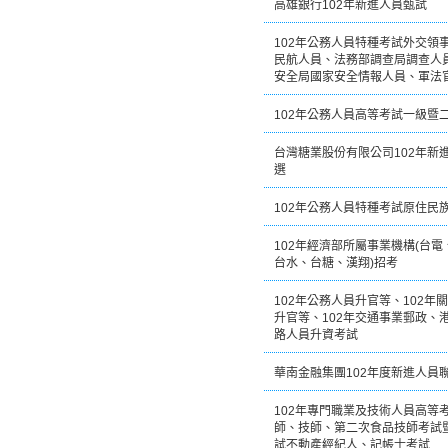
高雄銀行102年新進人員甄試
102年公務人員特種考試外交領
民航人員、法務部調查局調查人
安全局國家安全情報人員、軍法
102年公務人員高等考試一級暨
台灣糖業股份有限公司102年新
選
102年公務人員特種考試原住民
102年經濟部所屬事業機構(台電
台水、台糖、漢翔)招考
102年公務人員升官等、102年
升官等、102年交通事業郵政、
路人員升資考試
華南金融集團102年度新進人員
102年專門職業及技術人員高等
師、技師、第二次食品技師考試
試不動產經紀人、記帳士考試