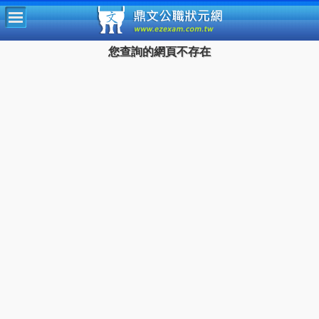
鼎文公
您查詢的網頁不存在