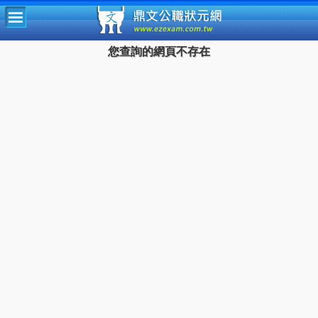
鼎文公
您查詢的網頁不存在